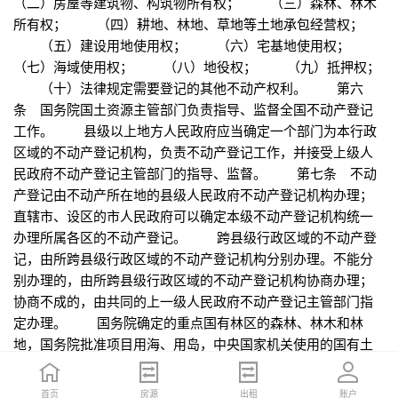
（二）房屋等建筑物、构筑物所有权； （三）森林、林木
所有权； （四）耕地、林地、草地等土地承包经营权；
（五）建设用地使用权； （六）宅基地使用权；
（七）海域使用权； （八）地役权； （九）抵押权；
（十）法律规定需要登记的其他不动产权利。 第六
条 国务院国土资源主管部门负责指导、监督全国不动产登记
工作。 县级以上地方人民政府应当确定一个部门为本行政
区域的不动产登记机构，负责不动产登记工作，并接受上级人
民政府不动产登记主管部门的指导、监督。 第七条 不动
产登记由不动产所在地的县级人民政府不动产登记机构办理；
直辖市、设区的市人民政府可以确定本级不动产登记机构统一
办理所属各区的不动产登记。 跨县级行政区域的不动产登
记，由所跨县级行政区域的不动产登记机构分别办理。不能分
别办理的，由所跨县级行政区域的不动产登记机构协商办理；
协商不成的，由共同的上一级人民政府不动产登记主管部门指
定办理。 国务院确定的重点国有林区的森林、林木和林
地，国务院批准项目用海、用岛，中央国家机关使用的国有土
地等不动产登记，由国务院国土资源主管部门会同有关部门规
定。 第二章 不动产登记簿 第八条 不动产以不动产单元
首页
首页
招聘
房源
简历
出租
账户
账户