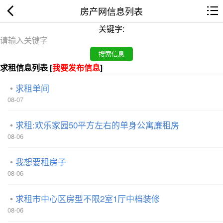
房产网信息列表
关键字:
求租信息列表 [
我要发布信息
]
求租单间
08-07
求租:欢乐家园50平方左右的单身公寓廉租房
08-06
我想要租房子
08-06
求租市中心区房型不限2室1厅中档装修
08-06