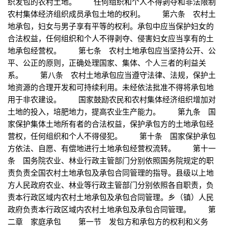
织发包的农村土地。 任何组织和个人不得剥夺和非法限制
农村集体经济组织成员承包土地的权利。 第六条 农村土
地承包，妇女与男子享有平等的权利。承包中应当保护妇女的
合法权益，任何组织和个人不得剥夺、侵害妇女应当享有的土
地承包经营权。 第七条 农村土地承包应当坚持公开、公
平、公正的原则，正确处理国家、集体、个人三者的利益关
系。 第八条 农村土地承包应当遵守法律、法规，保护土
地资源的合理开发和可持续利用。未经依法批准不得将承包地
用于非农建设。 国家鼓励农民和农村集体经济组织增加对
土地的投入，培肥地力，提高农业生产能力。 第九条 国
家保护集体土地所有者的合法权益，保护承包方的土地承包经
营权，任何组织和个人不得侵犯。 第十条 国家保护承包
方依法、自愿、有偿地进行土地承包经营权流转。 第十一
条 国务院农业、林业行政主管部门分别依照国务院规定的职
责负责全国农村土地承包及承包合同管理的指导。县级以上地
方人民政府农业、林业等行政主管部门分别依照各自职责，负
责本行政区域内农村土地承包及承包合同管理。乡（镇）人民
政府负责本行政区域内农村土地承包及承包合同管理。 第
二章 家庭承包 第一节 发包方和承包方的权利和义务