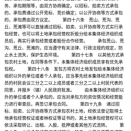
务、承包期限等，由双方协商确定。以招标、拍卖方式承包
的，承包费通过公开竞标、竞价确定；以公开协商等方式承包
的，承包费由双方议定。 第四十六条 荒山、荒沟、荒
丘、荒滩等可以直接通过招标、拍卖、公开协商等方式实行承
包经营，也可以将土地承包经营权折股分给本集体经济组织成
员后，再实行承包经营或者股份合作经营。 承包荒山、荒
沟、荒丘、荒滩的，应当遵守有关法律、行政法规的规定，防
止水土流失，保护生态环境。 第四十七条 以其他方式承
包农村土地，在同等条件下，本集体经济组织成员享有优先承
包权。 第四十八条 发包方将农村土地发包给本集体经济
组织以外的单位或者个人承包，应当事先经本集体经济组织成
员的村民会议三分之二以上成员或者三分之二以上村民代表的
同意，并报乡（镇）人民政府批准。 由本集体经济组织以
外的单位或者个人承包的，应当对承包方的资信情况和经营能
力进行审查后，再签订承包合同。 第四十九条 通过招
标、拍卖、公开协商等方式承包农村土地，经依法登记取得土
地承包经营权证或者林权证等证书的，其土地承包经营权可以
依法采取转让、出租、入股、抵押或者其他方式流转。 第