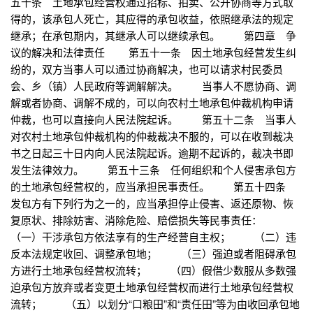
五十条 土地承包经营权通过招标、拍卖、公开协商等方式取
得的，该承包人死亡，其应得的承包收益，依照继承法的规定
继承；在承包期内，其继承人可以继续承包。 第四章 争
议的解决和法律责任 第五十一条 因土地承包经营发生纠
纷的，双方当事人可以通过协商解决，也可以请求村民委员
会、乡（镇）人民政府等调解解决。 当事人不愿协商、调
解或者协商、调解不成的，可以向农村土地承包仲裁机构申请
仲裁，也可以直接向人民法院起诉。 第五十二条 当事人
对农村土地承包仲裁机构的仲裁裁决不服的，可以在收到裁决
书之日起三十日内向人民法院起诉。逾期不起诉的，裁决书即
发生法律效力。 第五十三条 任何组织和个人侵害承包方
的土地承包经营权的，应当承担民事责任。 第五十四条
发包方有下列行为之一的，应当承担停止侵害、返还原物、恢
复原状、排除妨害、消除危险、赔偿损失等民事责任：
（一）干涉承包方依法享有的生产经营自主权； （二）违
反本法规定收回、调整承包地； （三）强迫或者阻碍承包
方进行土地承包经营权流转； （四）假借少数服从多数强
迫承包方放弃或者变更土地承包经营权而进行土地承包经营权
流转； （五）以划分“口粮田”和“责任田”等为由收回承包地