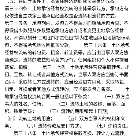
（五）在同等条件下，本集体经济组织成员享有优先权。
第三十四条 土地承包经营权流转的主体是承包方。承包方有
权依法自主决定土地承包经营权是否流转和流转的方式。
第三十五条 承包期内，发包方不得单方面解除承包合同，不
得假借少数服从多数强迫承包方放弃或者变更土地承包经营
权，不得以划分“口粮田”和“责任田”等为由收回承包地搞招标承
包，不得将承包地收回抵顶欠款。 第三十六条 土地承包
经营权流转的转包费、租金、转让费等，应当由当事人双方协
商确定。流转的收益归承包方所有，任何组织和个人不得擅自
截留、扣缴。 第三十七条 土地承包经营权采取转包、出
租、互换、转让或者其他方式流转，当事人双方应当签订书面
合同。采取转让方式流转的，应当经发包方同意；采取转包、
出租、互换或者其他方式流转的，应当报发包方备案。 土
地承包经营权流转合同一般包括以下条款： （一）双方当
事人的姓名、住所； （二）流转土地的名称、坐落、面
积、质量等级； （三）流转的期限和起止日期；
（四）流转土地的用途； （五）双方当事人的权利和义
务； （六）流转价款及支付方式； （七）违约责任。
第三十八条 土地承包经营权采取互换、转让方式流转，