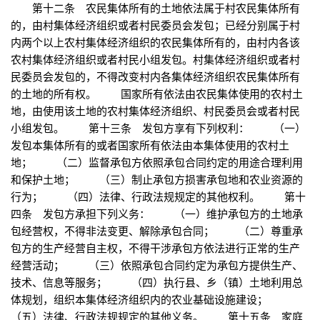
第十二条 农民集体所有的土地依法属于村农民集体所有
的，由村集体经济组织或者村民委员会发包；已经分别属于村
内两个以上农村集体经济组织的农民集体所有的，由村内各该
农村集体经济组织或者村民小组发包。村集体经济组织或者村
民委员会发包的，不得改变村内各集体经济组织农民集体所有
的土地的所有权。 国家所有依法由农民集体使用的农村土
地，由使用该土地的农村集体经济组织、村民委员会或者村民
小组发包。 第十三条 发包方享有下列权利： （一）
发包本集体所有的或者国家所有依法由本集体使用的农村土
地； （二）监督承包方依照承包合同约定的用途合理利用
和保护土地； （三）制止承包方损害承包地和农业资源的
行为； （四）法律、行政法规规定的其他权利。 第十
四条 发包方承担下列义务： （一）维护承包方的土地承
包经营权，不得非法变更、解除承包合同； （二）尊重承
包方的生产经营自主权，不得干涉承包方依法进行正常的生产
经营活动； （三）依照承包合同约定为承包方提供生产、
技术、信息等服务； （四）执行县、乡（镇）土地利用总
体规划，组织本集体经济组织内的农业基础设施建设；
（五）法律、行政法规规定的其他义务。 第十五条 家庭