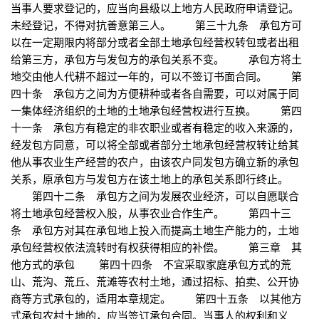
当事人要求登记的，应当向县级以上地方人民政府申请登记。
未经登记，不得对抗善意第三人。 第三十九条 承包方可
以在一定期限内将部分或者全部土地承包经营权转包或者出租
给第三方，承包方与发包方的承包关系不变。 承包方将土
地交由他人代耕不超过一年的，可以不签订书面合同。 第
四十条 承包方之间为方便耕种或者各自需要，可以对属于同
一集体经济组织的土地的土地承包经营权进行互换。 第四
十一条 承包方有稳定的非农职业或者有稳定的收入来源的，
经发包方同意，可以将全部或者部分土地承包经营权转让给其
他从事农业生产经营的农户，由该农户同发包方确立新的承包
关系，原承包方与发包方在该土地上的承包关系即行终止。
第四十二条 承包方之间为发展农业经济，可以自愿联合
将土地承包经营权入股，从事农业合作生产。 第四十三
条 承包方对其在承包地上投入而提高土地生产能力的，土地
承包经营权依法流转时有权获得相应的补偿。 第三章 其
他方式的承包 第四十四条 不宜采取家庭承包方式的荒
山、荒沟、荒丘、荒滩等农村土地，通过招标、拍卖、公开协
商等方式承包的，适用本章规定。 第四十五条 以其他方
式承包农村土地的，应当签订承包合同。当事人的权利和义