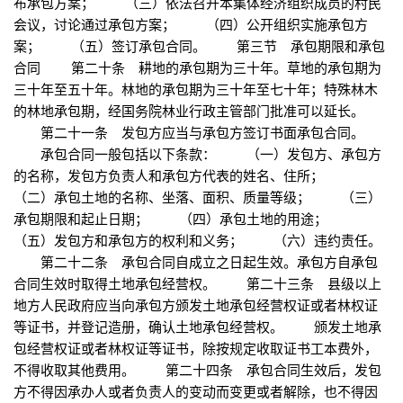
布承包方案； （三）依法召开本集体经济组织成员的村民
会议，讨论通过承包方案； （四）公开组织实施承包方
案； （五）签订承包合同。 第三节 承包期限和承包
合同 第二十条 耕地的承包期为三十年。草地的承包期为
三十年至五十年。林地的承包期为三十年至七十年；特殊林木
的林地承包期，经国务院林业行政主管部门批准可以延长。
第二十一条 发包方应当与承包方签订书面承包合同。
承包合同一般包括以下条款： （一）发包方、承包方
的名称，发包方负责人和承包方代表的姓名、住所；
（二）承包土地的名称、坐落、面积、质量等级； （三）
承包期限和起止日期； （四）承包土地的用途；
（五）发包方和承包方的权利和义务； （六）违约责任。
第二十二条 承包合同自成立之日起生效。承包方自承包
合同生效时取得土地承包经营权。 第二十三条 县级以上
地方人民政府应当向承包方颁发土地承包经营权证或者林权证
等证书，并登记造册，确认土地承包经营权。 颁发土地承
包经营权证或者林权证等证书，除按规定收取证书工本费外，
不得收取其他费用。 第二十四条 承包合同生效后，发包
方不得因承办人或者负责人的变动而变更或者解除，也不得因