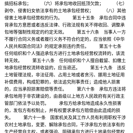
搞招标承包； （六）将承包地收回抵顶欠款； （七）
剥夺、侵害妇女依法享有的土地承包经营权； （八）其他
侵害土地承包经营权的行为。 第五十五条 承包合同中违
背承包方意愿或者违反法律、行政法规有关不得收回、调整承
包地等强制性规定的约定无效。 第五十六条 当事人一方
不履行合同义务或者履行义务不符合约定的，应当依照《中华
人民共和国合同法》的规定承担违约责任。 第五十七条
任何组织和个人强迫承包方进行土地承包经营权流转的，该流
转无效。 第五十八条 任何组织和个人擅自截留、扣缴土
地承包经营权流转收益的，应当退还。 第五十九条 违反
土地管理法规，非法征用、占用土地或者贪污、挪用土地征用
补偿费用，构成犯罪的，依法追究刑事责任；造成他人损害
的，应当承担损害赔偿等责任。 第六十条 承包方违法将
承包地用于非农建设的，由县级以上地方人民政府有关行政主
管部门依法予以处罚。 承包方给承包地造成永久性损害
的，发包方有权制止，并有权要求承包方赔偿由此造成的损
失。 第六十一条 国家机关及其工作人员有利用职权干涉
农村土地承包，变更、解除承包合同，干涉承包方依法享有的
生产经营自主权，或者强迫、阻碍承包方进行土地承包经营权