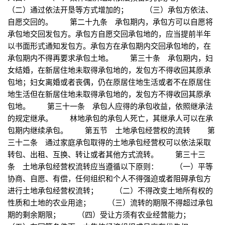
（二）通过依法开垦等方式增加的； （三）承包方依法、
自愿交回的。 第二十九条 承包期内，承包方可以自愿将
承包地交回发包方。承包方自愿交回承包地的，应当提前半年
以书面形式通知发包方。承包方在承包期内交回承包地的，在
承包期内不得再要求承包土地。 第三十条 承包期内，妇
女结婚，在新居住地未取得承包地的，发包方不得收回其原承
包地；妇女离婚或者丧偶，仍在原居住地生活或者不在原居住
地生活但在新居住地未取得承包地的，发包方不得收回其原承
包地。 第三十一条 承包人应得的承包收益，依照继承法
的规定继承。 林地承包的承包人死亡，其继承人可以在承
包期内继续承包。 第五节 土地承包经营权的流转 第
三十二条 通过家庭承包取得的土地承包经营权可以依法采取
转包、出租、互换、转让或者其他方式流转。 第三十三
条 土地承包经营权流转应当遵循以下原则： （一）平等
协商、自愿、有偿，任何组织和个人不得强迫或者阻碍承包方
进行土地承包经营权流转； （二）不得改变土地所有权的
性质和土地的农业用途； （三）流转的期限不得超过承包
期的剩余期限； （四）受让方须有农业经营能力；