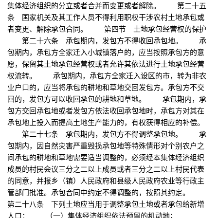
集体经济组织的分立或者合并而变更或者解除。 第二十五
条 国家机关及其工作人员不得利用职权干涉农村土地承包或
者变更、解除承包合同。 第四节 土地承包经营权的保护
第二十六条 承包期内，发包方不得收回承包地。 承
包期内，承包方全家迁入小城镇落户的，应当按照承包方的意
愿，保留其土地承包经营权或者允许其依法进行土地承包经营
权流转。 承包期内，承包方全家迁入设区的市，转为非农
业户口的，应当将承包的耕地和草地交回发包方。承包方不交
回的，发包方可以收回承包的耕地和草地。 承包期内，承
包方交回承包地或者发包方依法收回承包地时，承包方对其在
承包地上投入而提高土地生产能力的，有权获得相应的补偿。
第二十七条 承包期内，发包方不得调整承包地。 承
包期内，因自然灾害严重毁损承包地等特殊情形对个别农户之
间承包的耕地和草地需要适当调整的，必须经本集体经济组织
成员的村民会议三分之二以上成员或者三分之二以上村民代表
的同意，并报乡（镇）人民政府和县级人民政府农业等行政主
管部门批准。承包合同中约定不得调整的，按照其约定。
第二十八条 下列土地应当用于调整承包土地或者承包给新增
人口： （一）集体经济组织依法预留的机动地；