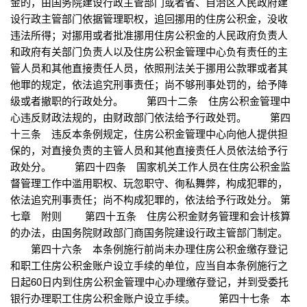
金的，由国务院建设行政主管部门或者省、自治区人民政府建
设行政主管部门依据管理职权，追回挪用的住房公积金，没收
违法所得；对挪用或者批准挪用住房公积金的人民政府负责人
和政府有关部门负责人以及住房公积金管理中心负有责任的主
管人员和其他直接责任人员，依照刑法关于挪用公款罪或者其
他罪的规定，依法追究刑事责任；尚不够刑事处罚的，给予降
级或者撤职的行政处分。 第四十二条 住房公积金管理中
心违反财政法规的，由财政部门依法给予行政处罚。 第四
十三条 违反本条例规定，住房公积金管理中心向他人提供担
保的，对直接负责的主管人员和其他直接责任人员依法给予行
政处分。 第四十四条 国家机关工作人员在住房公积金监
督管理工作中滥用职权、玩忽职守、徇私舞弊，构成犯罪的，
依法追究刑事责任；尚不构成犯罪的，依法给予行政处分。 第
七章 附则 第四十五条 住房公积金财务管理和会计核算
的办法，由国务院财政部门商国务院建设行政主管部门制定。
第四十六条 本条例施行前尚未办理住房公积金缴存登记
和职工住房公积金账户设立手续的单位，应当自本条例施行之
日起60日内到住房公积金管理中心办理缴存登记，并到受委托
银行办理职工住房公积金账户设立手续。 第四十七条 本