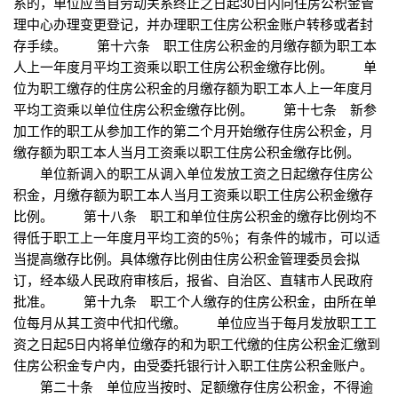
系的，单位应当自劳动关系终止之日起30日内向住房公积金管
理中心办理变更登记，并办理职工住房公积金账户转移或者封
存手续。 第十六条 职工住房公积金的月缴存额为职工本
人上一年度月平均工资乘以职工住房公积金缴存比例。 单
位为职工缴存的住房公积金的月缴存额为职工本人上一年度月
平均工资乘以单位住房公积金缴存比例。 第十七条 新参
加工作的职工从参加工作的第二个月开始缴存住房公积金，月
缴存额为职工本人当月工资乘以职工住房公积金缴存比例。
单位新调入的职工从调入单位发放工资之日起缴存住房公
积金，月缴存额为职工本人当月工资乘以职工住房公积金缴存
比例。 第十八条 职工和单位住房公积金的缴存比例均不
得低于职工上一年度月平均工资的5％；有条件的城市，可以适
当提高缴存比例。具体缴存比例由住房公积金管理委员会拟
订，经本级人民政府审核后，报省、自治区、直辖市人民政府
批准。 第十九条 职工个人缴存的住房公积金，由所在单
位每月从其工资中代扣代缴。 单位应当于每月发放职工工
资之日起5日内将单位缴存的和为职工代缴的住房公积金汇缴到
住房公积金专户内，由受委托银行计入职工住房公积金账户。
第二十条 单位应当按时、足额缴存住房公积金，不得逾