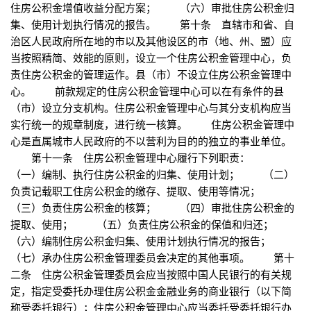
住房公积金增值收益分配方案； （六）审批住房公积金归
集、使用计划执行情况的报告。 第十条 直辖市和省、自
治区人民政府所在地的市以及其他设区的市（地、州、盟）应
当按照精简、效能的原则，设立一个住房公积金管理中心，负
责住房公积金的管理运作。县（市）不设立住房公积金管理中
心。 前款规定的住房公积金管理中心可以在有条件的县
（市）设立分支机构。住房公积金管理中心与其分支机构应当
实行统一的规章制度，进行统一核算。 住房公积金管理中
心是直属城市人民政府的不以营利为目的的独立的事业单位。
第十一条 住房公积金管理中心履行下列职责：
（一）编制、执行住房公积金的归集、使用计划； （二）
负责记载职工住房公积金的缴存、提取、使用等情况；
（三）负责住房公积金的核算； （四）审批住房公积金的
提取、使用； （五）负责住房公积金的保值和归还；
（六）编制住房公积金归集、使用计划执行情况的报告；
（七）承办住房公积金管理委员会决定的其他事项。 第十
二条 住房公积金管理委员会应当按照中国人民银行的有关规
定，指定受委托办理住房公积金金融业务的商业银行（以下简
称受委托银行）；住房公积金管理中心应当委托受委托银行办