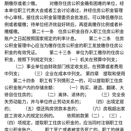
期缴存或者少缴。 对缴存住房公积金确有困难的单位，经
本单位职工代表大会或者工会讨论通过，并经住房公积金管理
中心审核，报住房公积金管理委员会批准后，可以降低缴存比
例或者缓缴；待单位经济效益好转后，再提高缴存比例或者补
缴缓缴。 第二十一条 住房公积金自存入职工住房公积金
账户之日起按照国家规定的利率计息。 第二十二条 住房
公积金管理中心应当为缴存住房公积金的职工发放缴存住房公
积金的有效凭证。 第二十三条 单位为职工缴存的住房公
积金，按照下列规定列支： （一）机关在预算中列支；
（二）事业单位由财政部门核定收支后，在预算或者费用
中列支； （三）企业在成本中列支。 第四章 提取和使用
第二十四条 职工有下列情形之一的，可以提取职工住房
公积金账户内的存储余额： （一）购买、建造、翻建、大
修自住住房的； （二）离休、退休的； （三）完全丧
失劳动能力，并与单位终止劳动关系的； （四）出境定居
的； （五）偿还购房贷款本息的； （六）房租超出家
庭工资收入的规定比例的。 依照前款第（二）、（三）、
（四）项规定，提取职工住房公积金的，应当同时注销职工住
房公积金账户。 职工死亡或者被宣告死亡的，职工的继承