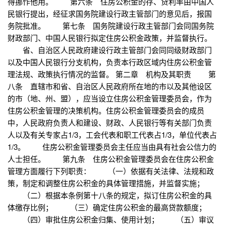
得挪作他用。 第六条 住房公积金的存、贷利率由中国人
民银行提出，经征求国务院建设行政主管部门的意见后，报国
务院批准。 第七条 国务院建设行政主管部门会同国务院
财政部门、中国人民银行拟定住房公积金政策，并监督执行。
省、自治区人民政府建设行政主管部门会同同级财政部门
以及中国人民银行分支机构，负责本行政区域内住房公积金管
理法规、政策执行情况的监督。 第二章 机构及其职责 第
八条 直辖市和省、自治区人民政府所在地的市以及其他设区
的市（地、州、盟），应当设立住房公积金管理委员会，作为
住房公积金管理的决策机构。住房公积金管理委员会的成员
中，人民政府负责人和建设、财政、人民银行等有关部门负责
人以及有关专家占1/3，工会代表和职工代表占1/3，单位代表占
1/3。 住房公积金管理委员会主任应当由具有社会公信力的
人士担任。 第九条 住房公积金管理委员会在住房公积金
管理方面履行下列职责： （一）依据有关法律、法规和政
策，制定和调整住房公积金的具体管理措施，并监督实施；
（二）根据本条例第十八条的规定，拟订住房公积金的具
体缴存比例； （三）确定住房公积金的最高贷款额度；
（四）审批住房公积金归集、使用计划； （五）审议